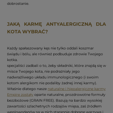
dobrostanie.
JAKĄ KARMĘ ANTYALERGICZNĄ DLA
KOTA WYBRAĆ?
Każdy spałaszowany kęs nie tylko oddali koszmar
świądu i bólu, ale również podbuduje zdrowie Twojego
kotka.
specjaliści zadbali o to, żeby składniki, które znajdą się w
misce Twojego kota, nie podrażniały jego
nadwrażliwego układu immunologicznego (i swoim
kotom alergikom nie podaliby żadnej innej karmy).
Właśnie dlatego nasze
naturalne i hipoalergiczne karmy
Empire zostały
oparte naturalne, prozdrowotne formuły
bezzbożowe (GRAIN FREE). Bazują na bardzo wysokiej
zawartości szlachetnych rodzajów mięsa, zaś źródłem
węglowodanów są w nich starannie dobrane warzywa i