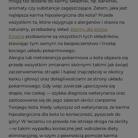
mogą też dodane do karmy składniki, np. barwniki,
aromaty czy substancje zagęszczające. Zatem, jaka jest
najlepsza karma hipoalergiczna dla kota? Przede
wszystkim ta, które rezygnuje z alergenów i stawia na
naturalny, przebadany skład.
Karmy dla kotów
Empire
pozbawione są wszystkich tych składników,
stawiając tym samym na bezpieczeństwo i troskę
kociego układu pokarmowego.
Alergia lub nietolerancja pokarmowa u kota objawia się
przede wszystkim zmianami skórnymi takimi jak świąd,
zaczerwienienie, strupki i łupież (najczęściej w okolicy
karku i głowy) oraz dolegliwościami ze strony układu
pokarmowego. Gdy więc zwierzak uporczywie się
drapie, nie czekaj — szybka diagnoza weterynarza oraz
zastosowanie się do jego zaleceń skróci cierpienie
Twojego kota. Kiedy usłyszysz od weterynarza, że karma
hipoalergiczna dla kota to konieczność, pyszczek do
góry! W leczeniu co prawda nie istnieje droga na skróty
—w takim wypadku konieczne jest wdrożenie diety
eliminacyjnej, w czym z pewnością pomoże karma