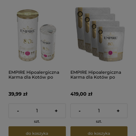
EMPIRE Hipoalergiczna
EMPIRE Hipoalergiczna
Karma dla Kotów po
Karma dla Kotów po
sterylizacji i na
sterylizacji i na
odkłaczanie 340g
odkłaczanie 4.8kg
39,99 zł
419,00 zł
-
+
-
+
szt.
szt.
do koszyka
do koszyka