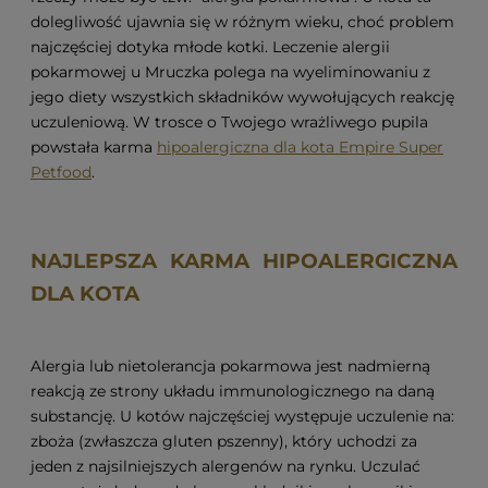
dolegliwość ujawnia się w różnym wieku, choć problem
najczęściej dotyka młode kotki. Leczenie alergii
pokarmowej u Mruczka polega na wyeliminowaniu z
jego diety wszystkich składników wywołujących reakcję
uczuleniową. W trosce o Twojego wrażliwego pupila
powstała karma
hipoalergiczna dla kota Empire Super
Petfood
.
NAJLEPSZA KARMA HIPOALERGICZNA
DLA KOTA
Alergia lub nietolerancja pokarmowa jest nadmierną
reakcją ze strony układu immunologicznego na daną
substancję. U kotów najczęściej występuje uczulenie na:
zboża (zwłaszcza gluten pszenny), który uchodzi za
jeden z najsilniejszych alergenów na rynku. Uczulać