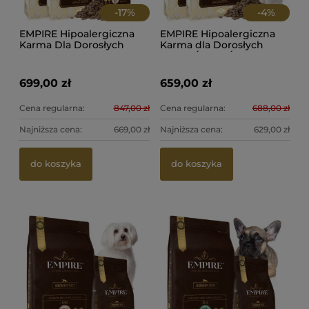
-
17
%
-
4
%
EMPIRE Hipoalergiczna
EMPIRE Hipoalergiczna
Karma Dla Dorosłych
Karma dla Dorosłych
Maltańczyków 24kg + 2kg
MALTAŃCZYKÓW 24kg-
PROMO PAKIET!
PROMO PAKIET
699,00 zł
659,00 zł
Cena regularna:
847,00 zł
Cena regularna:
688,00 zł
Najniższa cena:
669,00 zł
Najniższa cena:
629,00 zł
Mo
Em
do koszyka
do koszyka
re
Pr
Em
Ko
45
39