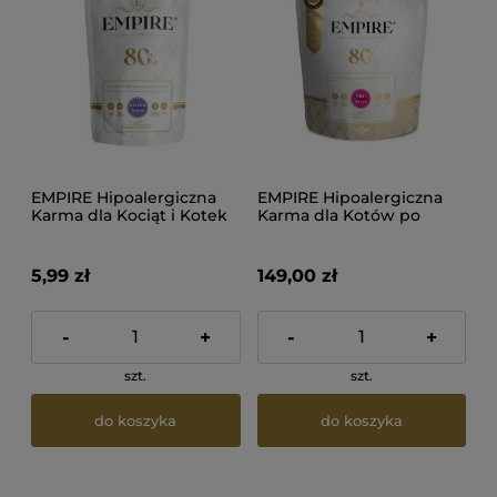
EMPIRE Hipoalergiczna
EMPIRE Hipoalergiczna
Karma dla Kociąt i Kotek
Karma dla Kotów po
Karmiących 50g
sterylizacji i na
odkłaczanie 1,2kg
5,99 zł
149,00 zł
-
+
-
+
szt.
szt.
do koszyka
do koszyka