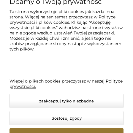
Dbamy o Twoją prywatność
Moje konto
Ta strona wykorzystuje pliki cookies jak każda inna
strona. Więcej na ten temat przeczytasz w
Polityce
Regulaminy
prywatności i plików cookies
. Klikając "Akceptuję
wszystkie pliki cookies" wchodzisz na stronę i wyrażasz
na nie zgodę według ustawień Twojej przeglądarki.
Pomoc
Możesz je w każdej chwili zmienić, a jeśli tego nie
zrobisz przeglądanie strony nastąpi z wykorzystaniem
tych plików.
Płatności i dostawa
Ciekawostki
Więcej o plikach cookies przeczytasz w naszej Polityce
prywatności.
BLOG
zaakceptuj tylko niezbędne
dostosuj zgody
© 2025 EmpireShop | www.empireshop.pl | Wszelkie
prawa zastrzeżone