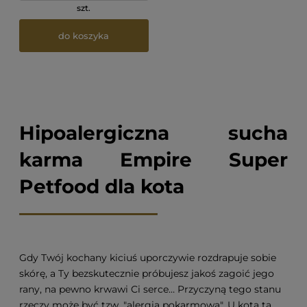
szt.
do koszyka
Hipoalergiczna sucha
karma Empire Super
Petfood dla kota
Gdy Twój kochany kiciuś uporczywie rozdrapuje sobie
skórę, a Ty bezskutecznie próbujesz jakoś zagoić jego
rany, na pewno krwawi Ci serce… Przyczyną tego stanu
rzeczy może być tzw. "alergia pokarmowa". U kota ta