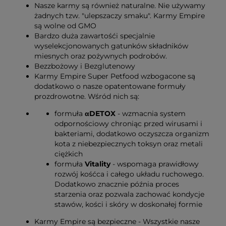
Nasze karmy są również naturalne. Nie używamy
żadnych tzw. "ulepszaczy smaku". Karmy Empire
są wolne od GMO
Bardzo duża zawartośći specjalnie
wyselekcjonowanych gatunków składników
miesnych oraz pożywnych podrobów.
Bezzbożowy i Bezglutenowy
Karmy Empire Super Petfood wzbogacone są
dodatkowo o nasze opatentowane formuły
prozdrowotne. Wśród nich są:
formuła
αDETOX
- wzmacnia system
odpornościowy chroniąc przed wirusami i
bakteriami, dodatkowo oczyszcza organizm
kota z niebezpiecznych toksyn oraz metali
ciężkich
formuła
Vitality
- wspomaga prawidłowy
rozwój kośćca i całego układu ruchowego.
Dodatkowo znacznie późnia proces
starzenia oraz pozwala zachować kondycje
stawów, kości i skóry w doskonałej formie
Karmy Empire są bezpieczne - Wszystkie nasze