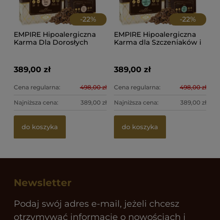
-
22
%
-
22
%
EMPIRE Hipoalergiczna
EMPIRE Hipoalergiczna
Karma Dla Dorosłych
Karma dla Szczeniaków i
Maltańczyków 12kg + 2kg
Juniorów Buldoga
PROMO
Francuskiego 12kg + 2kg
PROMO
389,00 zł
389,00 zł
Cena regularna:
498,00 zł
Cena regularna:
498,00 zł
Najniższa cena:
389,00 zł
Najniższa cena:
389,00 zł
do koszyka
do koszyka
Newsletter
Podaj swój adres e-mail, jeżeli chcesz
otrzymywać informacje o nowościach i