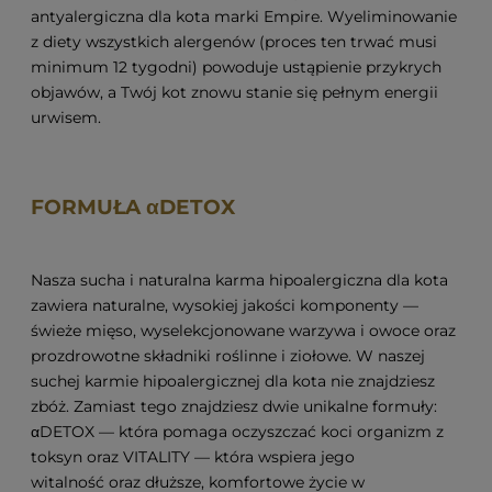
antyalergiczna dla kota marki Empire. Wyeliminowanie
z diety wszystkich alergenów (proces ten trwać musi
minimum 12 tygodni) powoduje ustąpienie przykrych
objawów, a Twój kot znowu stanie się pełnym energii
urwisem.
FORMUŁA αDETOX
Nasza sucha i naturalna karma hipoalergiczna dla kota
zawiera naturalne, wysokiej jakości komponenty —
świeże mięso, wyselekcjonowane warzywa i owoce oraz
prozdrowotne składniki roślinne i ziołowe. W naszej
suchej karmie hipoalergicznej dla kota nie znajdziesz
zbóż. Zamiast tego znajdziesz dwie unikalne formuły:
αDETOX — która pomaga oczyszczać koci organizm z
toksyn oraz VITALITY — która wspiera jego
witalność oraz dłuższe, komfortowe życie w