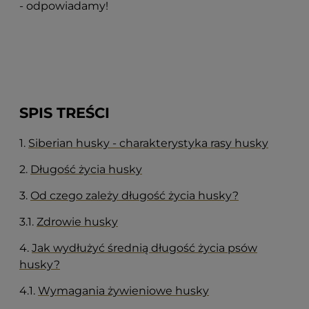
- odpowiadamy!
SPIS TREŚCI
1.
Siberian husky - charakterystyka rasy husky
2.
Długość życia husky
3.
Od czego zależy długość życia husky?
3.1.
Zdrowie husky
4.
Jak wydłużyć średnią długość życia psów
husky?
4.1.
Wymagania żywieniowe husky