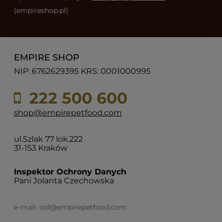
(empireshop.pl)
EMPIRE SHOP
NIP: 6762629395 KRS: 0001000995
222 500 600
shop@empirepetfood.com
ul.Szlak 77 lok.222
31-153 Kraków
Inspektor Ochrony Danych
Pani Jolanta Czechowska
e-mail:
iod@empirepetfood.com