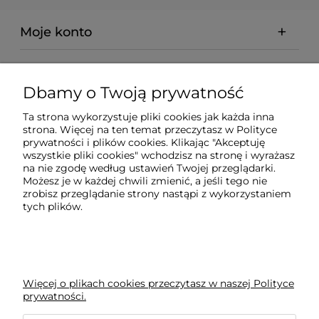
Moje konto
Regulaminy
Dbamy o Twoją prywatność
Pomoc
Ta strona wykorzystuje pliki cookies jak każda inna
strona. Więcej na ten temat przeczytasz w
Polityce
prywatności i plików cookies
. Klikając "Akceptuję
Płatności i dostawa
wszystkie pliki cookies" wchodzisz na stronę i wyrażasz
na nie zgodę według ustawień Twojej przeglądarki.
Możesz je w każdej chwili zmienić, a jeśli tego nie
Ciekawostki
zrobisz przeglądanie strony nastąpi z wykorzystaniem
tych plików.
BLOG
Więcej o plikach cookies przeczytasz w naszej Polityce
prywatności.