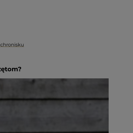
chronisku
zętom?