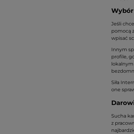
Wybór 
Jeśli chc
pomocą zw
wpisać sc
Innym sp
profile, 
lokalnym 
bezdomn
Siła Inte
one spraw
Darowi
Sucha kar
z pracown
najbardzi