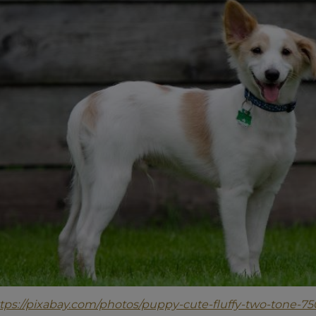
tps://pixabay.com/photos/puppy-cute-fluffy-two-tone-75