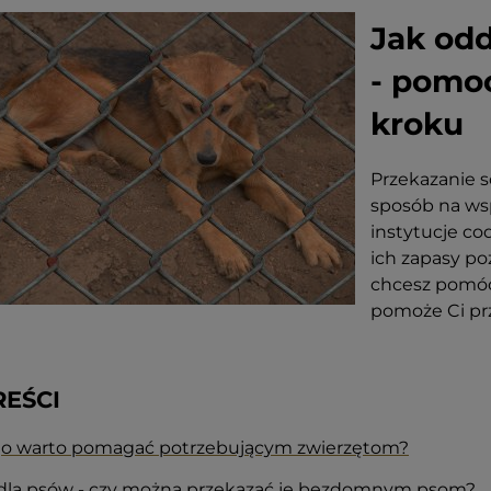
Jak od
- pomo
kroku
Przekazanie s
sposób na wsp
instytucje co
ich zapasy po
chcesz pomóc,
pomoże Ci prz
REŚCI
go warto pomagać potrzebującym zwierzętom?
dla psów - czy można przekazać je bezdomnym psom?