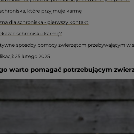
chroniska, które przyjmuje karmę
na dla schroniska - pierwszy kontakt
zekazać schronisku karmę?
atywne sposoby pomocy zwierzętom przebywającym w s
ikacji: 25 lutego 2025
go warto pomagać potrzebującym zwier