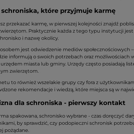
schroniska, które przyjmuje karmę
esz przekazać karmę, w pierwszej kolejności znajdź pobli
ierzętom. Praktycznie każda z tego typu instytucji jes
hronisko i nazwę okolicy.
osobem jest odwiedzenie mediów społecznościowych – w
gdzie informują o swoich potrzebach oraz możliwościach 
urzędem miasta lub gminy. Urzędy często posiadają list
ym zwierzętom.
rnetu to również wszelakie grupy czy fora z użytkownik
dzone rekomendacje i wiedzą, które miejsca są w najwię
zna dla schroniska - pierwszy kontakt
ma spakowana, schronisko wybrane - czas doręczyć dary.
ikami, by sprawdzić, czy podopieczni schronisk potrzebu
ej pożądane.