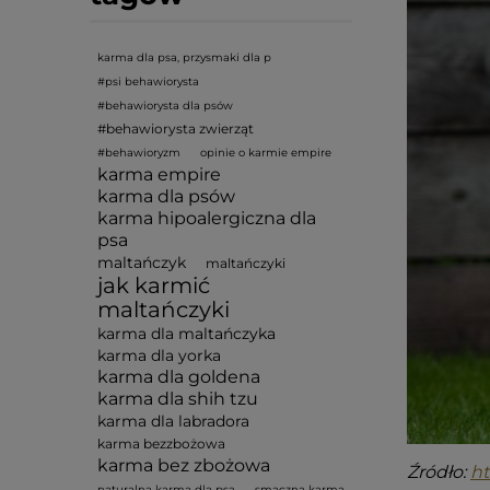
karma dla psa, przysmaki dla p
#psi behawiorysta
#behawiorysta dla psów
#behawiorysta zwierząt
#behawioryzm
opinie o karmie empire
karma empire
karma dla psów
karma hipoalergiczna dla
psa
maltańczyk
maltańczyki
jak karmić
maltańczyki
karma dla maltańczyka
karma dla yorka
karma dla goldena
karma dla shih tzu
karma dla labradora
karma bezzbożowa
karma bez zbożowa
Źródło:
ht
naturalna karma dla psa
smaczna karma