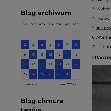
3.
Wybór s
Blog archiwum
4.
Darowiz
nie
pon
wto
śro
czw
pią
sob
5.
Jak pr
1
6.
Altern
2
3
4
5
6
7
8
Data publ
9
10
11
12
13
14
15
Dlacze
16
17
18
19
20
21
22
23
24
25
26
27
28
« sty 2025
mar 2025 »
Blog chmura
tagów