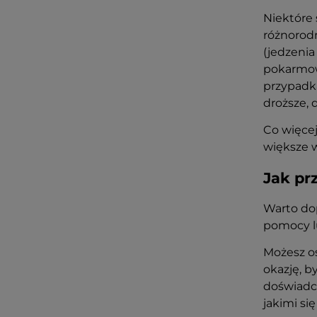
Niektóre 
różnorod
(jedzenia
pokarmowy
przypadka
droższe, 
Co więcej
większe w
Jak pr
Warto do
pomocy lu
Możesz os
okazję, b
doświadc
jakimi s