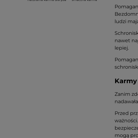
Pomaganie
Bezdomne 
ludzi maj
Schronisk
nawet naj
lepiej.
Pomaganie
schronisk
Karmy 
Zanim zde
nadawała
Przed prz
ważności
bezpiecz
mogą pro