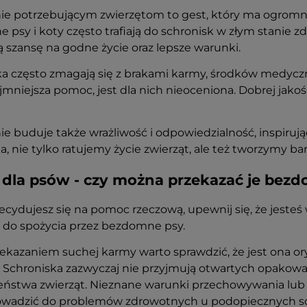
 potrzebującym zwierzętom to gest, który ma ogromne zn
psy i koty często trafiają do schronisk w złym stanie zd
ą szansę na godne życie oraz lepsze warunki.
a często zmagają się z brakami karmy, środków medyczn
mniejsza pomoc, jest dla nich nieoceniona. Dobrej jakości
 buduje także wrażliwość i odpowiedzialność, inspirując 
a, nie tylko ratujemy życie zwierząt, ale też tworzymy 
dla psów - czy można przekazać je be
cydujesz się na pomoc rzeczową, upewnij się, że jesteś 
 do spożycia przez bezdomne psy.
ekazaniem suchej karmy warto sprawdzić, że jest ona or
. Schroniska zazwyczaj nie przyjmują otwartych opakow
eństwa zwierząt. Nieznane warunki przechowywania lub 
wadzić do problemów zdrowotnych u podopiecznych sc