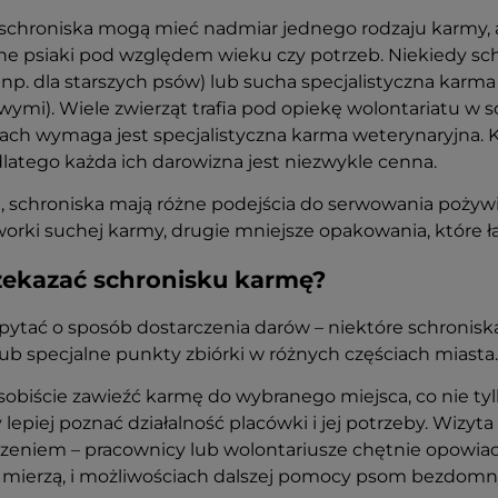
schroniska mogą mieć nadmiar jednego rodzaju karmy, a
ne psiaki pod względem wieku czy potrzeb. Niekiedy sc
 np. dla starszych psów) lub sucha specjalistyczna karma 
mi). Wiele zwierząt trafia pod opiekę wolontariatu w s
ch wymaga jest specjalistyczna karma weterynaryjna. K
dlatego każda ich darowizna jest niezwykle cenna.
, schroniska mają różne podejścia do serwowania pożywi
orki suchej karmy, drugie mniejsze opakowania, które 
zekazać schronisku karmę?
pytać o sposób dostarczenia darów – niektóre schronis
b specjalne punkty zbiórki w różnych częściach miasta.
obiście zawieźć karmę do wybranego miejsca, co nie tylk
y lepiej poznać działalność placówki i jej potrzeby. Wi
zeniem – pracownicy lub wolontariusze chętnie opowiad
ię mierzą, i możliwościach dalszej pomocy psom bezdom