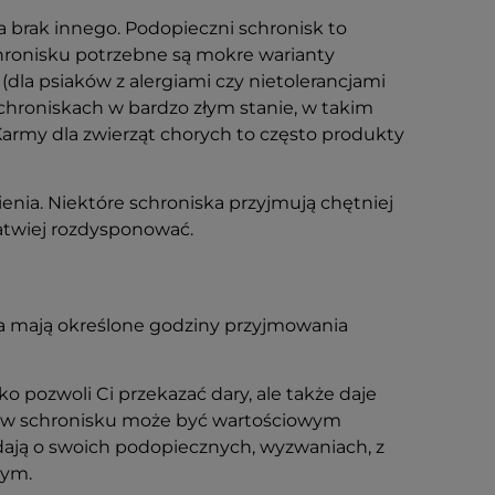
 brak innego. Podopieczni schronisk to
hronisku potrzebne są mokre warianty
(dla psiaków z alergiami czy nietolerancjami
chroniskach w bardzo złym stanie, w takim
army dla zwierząt chorych to często produkty
enia. Niektóre schroniska przyjmują chętniej
łatwiej rozdysponować
.
ka mają określone godziny przyjmowania
o pozwoli Ci przekazać dary, ale także daje
zyta w schronisku może być wartościowym
ają o swoich podopiecznych, wyzwaniach, z
nym.