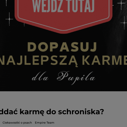
ddać karmę do schroniska?
Ciekawostki o psach
Empire Team