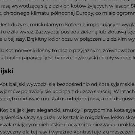
 rasą wywodzącą się z dzikich kotów żyjących w lasach S
 chłodnego klimatu północnej Europy, co miało ogromny
Jest dużym, muskularnym kotem o imponującym wyglądzi
tu dziki wyraz. Zazwyczaj posiada zieloną lub złotawą tę
 u tej rasy. Błękitny kolor oczu w połączeniu z dzikim 
r:
Kot norweski leśny to rasa o przyjaznym, zrównoważo
aturalnej aparycji, jest bardzo towarzyski i czuły wobec l
ijski
Kot balijski wywodzi się bezpośrednio od kota syjamskieg
yjamów pojawiały się kocięta z dłuższą sierścią. W latach 7
zaczęto nadawać mu status odrębnej rasy, a nie długowło
Kot balijski jest elegancki, smukły i przypomina kota syj
ą sierścią. Oczy są duże, w kształcie migdałów, lekko sko
z oszałamiającymi niebieskimi oczami to niezwykle urokliwa
ystyczny dla tej rasy i wyraźnie kontrastuje z umaszczen