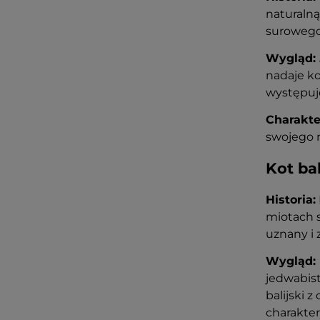
naturalną
surowego,
Wygląd:
nadaje ko
występuje
Charakte
swojego n
Kot bal
Historia:
miotach s
uznany i 
Wygląd:
jedwabist
balijski 
charakter