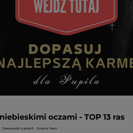
 niebieskimi oczami - TOP 13 ras
Ciekawostki o kotach
Empire Team