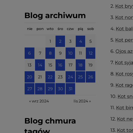
2.
Kot bry
Blog archiwum
3.
Kot no
4.
Kot bali
nie
pon
wto
śro
czw
pią
sob
5.
Kot per
1
2
3
4
5
6.
Ojos az
6
7
8
9
10
11
12
7.
Kot syj
13
14
15
16
17
18
19
8.
Kot ros
20
21
22
23
24
25
26
9.
Kot rag
27
28
29
30
31
10.
Kot s
« wrz 2024
lis 2024 »
11.
Kot bi
12.
Kot n
Blog chmura
tagów
13.
Kot ton