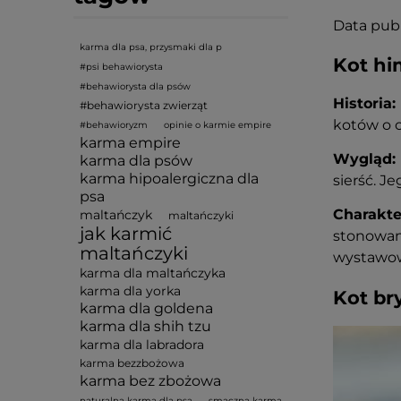
Data publ
karma dla psa, przysmaki dla p
Kot hi
#psi behawiorysta
#behawiorysta dla psów
Historia:
#behawiorysta zwierząt
kotów o 
#behawioryzm
opinie o karmie empire
karma empire
Wygląd:
karma dla psów
karma hipoalergiczna dla
sierść. J
psa
Charakte
maltańczyk
maltańczyki
jak karmić
stonowane
maltańczyki
wystawo
karma dla maltańczyka
karma dla yorka
Kot bry
karma dla goldena
karma dla shih tzu
karma dla labradora
karma bezzbożowa
karma bez zbożowa
naturalna karma dla psa
smaczna karma