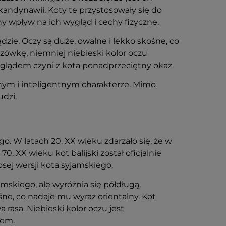
kandynawii. Koty te przystosowały się do
 wpływ na ich wygląd i cechy fizyczne.
e. Oczy są duże, owalne i lekko skośne, co
czówkę, niemniej niebieski kolor oczu
wyglądem czyni z kota ponadprzeciętny okaz.
nym i inteligentnym charakterze. Mimo
udzi.
o. W latach 20. XX wieku zdarzało się, że w
0. XX wieku kot balijski został oficjalnie
sej wersji kota syjamskiego.
amskiego, ale wyróżnia się półdługą,
śne, co nadaje mu wyraz orientalny. Kot
 rasa. Niebieski kolor oczu jest
iem.