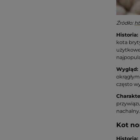
Źródło:
ht
Historia:
kota bryt
użytkowe 
najpopula
Wygląd:
okrągłymi
często wy
Charakte
przywiązu
nachalny.
Kot no
Historia: