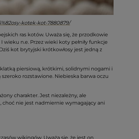
C5%82osy-kotek-kot-7880879/
pejskich ras kotów. Uważa się, że przodkowie
 wieku n.e. Przez wieki koty pełniły funkcje
ziś kot brytyjski krótkowłosy jest jedną z
klatką piersiową, krótkimi, solidnymi nogami i
są szeroko rozstawione. Niebieska barwa oczu
ony charakter. Jest niezależny, ale
e, choć nie jest nadmiernie wymagający ani
a czasów wikingów. Uważa się, że jest on