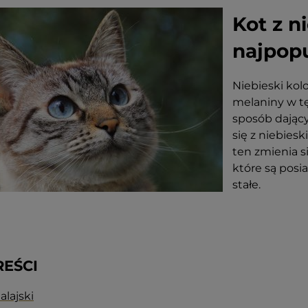
Kot z n
najpopu
Niebieski kol
melaniny w tę
sposób dający
się z niebiesk
ten zmienia si
które są posi
stałe.
REŚCI
alajski