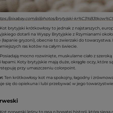
tps://pixabay.com/pl/photos/brytyjski-kr%C3%B3tkow%
Kot brytyjski krótkowłosy to jednak z najstarszych, euro
yjskiego dotarli na Wyspy Brytyjskie z Rzymianami około I
(łapanie gryzoni), obecnie to zwierzaki do towarzystwa. D
rniejszych ras kotów na całym świecie.
Posiadają mocno rozwinięte, muskularne ciało z szeroką 
 łapami.
Koty brytyjskie mają duże, okrągłe oczy, które 
stępuję przy umaszczeniu colorpoint.
r:
Ten krótkowłosy kot
ma spokojny, łagodny i zrównoważ
je się do opiekuna i lubi przebywać w jego towarzystwi
rweski
Kot norweski
leśny to rasa o bogatej historii, która sięg