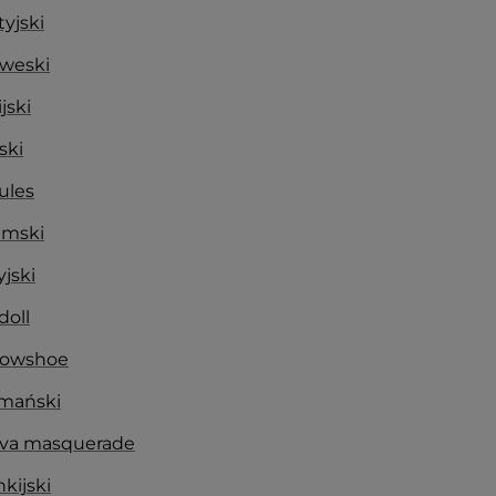
tyjski
rweski
jski
ski
ules
amski
yjski
doll
nowshoe
rmański
eva masquerade
kijski