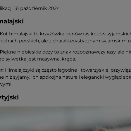
ikacji: 31 październik 2024
malajski
Kot himalajski to krzyżówka genów ras kotów syjamskich
cechach perskich, ale z charakterystycznym syjamskim 
Piękne niebieskie oczy to znak rozpoznawczy rasy, ale ni
ego sylwetka jest masywna, krępa.
r:
Himalajczyki są często łagodne i towarzyskie, przywiązuj
 niż syjamy. Ich spokojna natura i elegancki wygląd spra
wymi.
tyjski