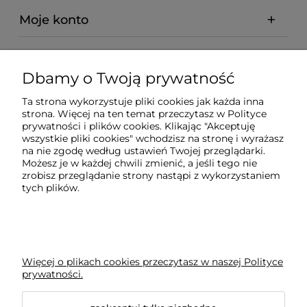
Moje konto
Regulaminy
Dbamy o Twoją prywatność
Pomoc
Ta strona wykorzystuje pliki cookies jak każda inna
strona. Więcej na ten temat przeczytasz w
Polityce
prywatności i plików cookies
. Klikając "Akceptuję
Płatności i dostawa
wszystkie pliki cookies" wchodzisz na stronę i wyrażasz
na nie zgodę według ustawień Twojej przeglądarki.
Możesz je w każdej chwili zmienić, a jeśli tego nie
Ciekawostki
zrobisz przeglądanie strony nastąpi z wykorzystaniem
tych plików.
BLOG
Więcej o plikach cookies przeczytasz w naszej Polityce
prywatności.