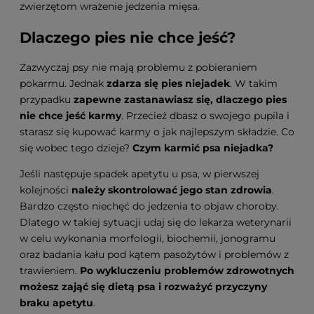
zwierzętom wrażenie jedzenia mięsa.
Dlaczego pies nie chce jeść?
Zazwyczaj psy nie mają problemu z pobieraniem
pokarmu. Jednak
zdarza się pies niejadek
. W takim
przypadku
zapewne zastanawiasz się, dlaczego pies
nie chce jeść karmy
. Przecież dbasz o swojego pupila i
starasz się kupować karmy o jak najlepszym składzie. Co
się wobec tego dzieje?
Czym karmić psa niejadka?
Jeśli następuje spadek apetytu u psa, w pierwszej
kolejności
należy skontrolować jego stan zdrowia
.
Bardzo często niechęć do jedzenia to objaw choroby.
Dlatego w takiej sytuacji udaj się do lekarza weterynarii
w celu wykonania morfologii, biochemii, jonogramu
oraz badania kału pod kątem pasożytów i problemów z
trawieniem.
Po wykluczeniu problemów zdrowotnych
możesz zająć się dietą psa i rozważyć przyczyny
braku apetytu
.