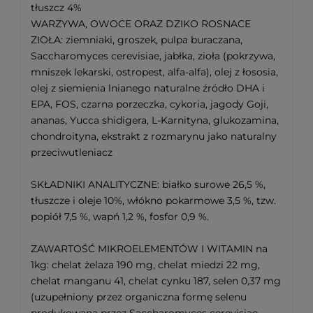
tłuszcz 4%
WARZYWA, OWOCE ORAZ DZIKO ROSNACE
ZIOŁA: ziemniaki, groszek, pulpa buraczana,
Saccharomyces cerevisiae, jabłka, zioła (pokrzywa,
mniszek lekarski, ostropest, alfa-alfa), olej z łososia,
olej z siemienia lnianego naturalne źródło DHA i
EPA, FOS, czarna porzeczka, cykoria, jagody Goji,
ananas, Yucca shidigera, L-Karnityna, glukozamina,
chondroityna, ekstrakt z rozmarynu jako naturalny
przeciwutleniacz
SKŁADNIKI ANALITYCZNE: białko surowe 26,5 %,
tłuszcze i oleje 10%, włókno pokarmowe 3,5 %, tzw.
popiół 7,5 %, wapń 1,2 %, fosfor 0,9 %.
ZAWARTOŚĆ MIKROELEMENTÓW I WITAMIN na
1kg: chelat żelaza 190 mg, chelat miedzi 22 mg,
chelat manganu 41, chelat cynku 187, selen 0,37 mg
(uzupełniony przez organiczna formę selenu
produkowaną przez Saccharomyces cerevisiae