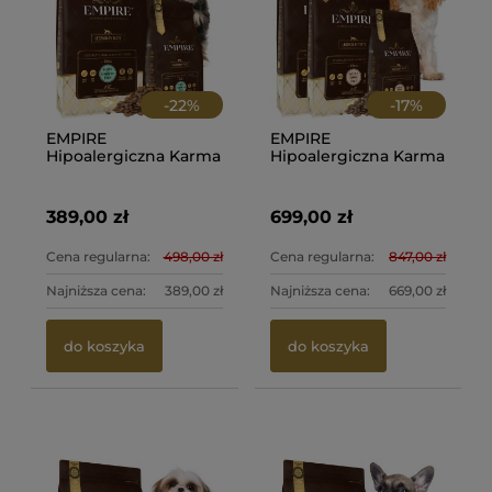
-
22
%
-
17
%
EMPIRE
EMPIRE
Hipoalergiczna Karma
Hipoalergiczna Karma
dla Szczeniaków i
Dla Dorosłych Psów
Juniorów YORKA 12kg
Ras Małych i Średnich
+ 2kg PROMO
24kg + 2kg PROMO
389,00 zł
699,00 zł
PAKIET!
Cena regularna:
498,00 zł
Cena regularna:
847,00 zł
Najniższa cena:
389,00 zł
Najniższa cena:
669,00 zł
do koszyka
do koszyka