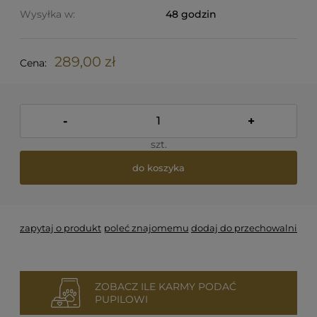
Wysyłka w:
48 godzin
289,00 zł
Cena:
-
+
szt.
do koszyka
zapytaj o produkt
poleć znajomemu
dodaj do przechowalni
ZOBACZ ILE KARMY PODAĆ
PUPILOWI