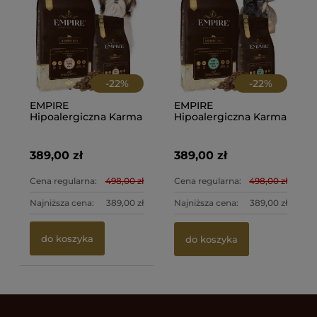
-
22
%
-
22
%
EMPIRE
EMPIRE
Hipoalergiczna Karma
Hipoalergiczna Karma
dla Dorosłych Shih
dla Szczeniaków i
Tzu 12kg + 2kg
Juniorów Buldoga
PROMO
Francuskiego 12kg +
389,00 zł
389,00 zł
2kg PROMO
Cena regularna:
498,00 zł
Cena regularna:
498,00 zł
Najniższa cena:
389,00 zł
Najniższa cena:
389,00 zł
do koszyka
do koszyka