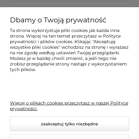
Regulaminy
Dbamy o Twoją prywatność
Pomoc
Ta strona wykorzystuje pliki cookies jak każda inna
strona. Więcej na ten temat przeczytasz w
Polityce
prywatności i plików cookies
. Klikając "Akceptuję
Płatności i dostawa
wszystkie pliki cookies" wchodzisz na stronę i wyrażasz
na nie zgodę według ustawień Twojej przeglądarki.
Możesz je w każdej chwili zmienić, a jeśli tego nie
Ciekawostki
zrobisz przeglądanie strony nastąpi z wykorzystaniem
tych plików.
BLOG
Więcej o plikach cookies przeczytasz w naszej Polityce
prywatności.
zaakceptuj tylko niezbędne