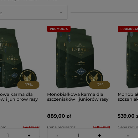
PROMOCJA
PROMOCJ
-
17
%
-
2
%
owa karma dla
Monobiałkowa karma dla
Monobiał
w i juniorów rasy
szczeniaków i juniorów rasy
szczeniak
oalergiczna - bez
duże - hipoalergiczna - bez
małe i śr
12+2kg Empire
kurczaka 2x12kg Empire
hipoalerg
Prime
kurczaka
889,00 zł
539,00 z
Prime
na:
648,00 zł
Cena regularna:
908,00 zł
Cena regul
+
-
+
-
na:
628,00 zł
Najniższa cena:
878,00 zł
Najniższa 