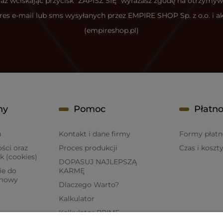
az wciskając przycisk "ZAPISZ SIĘ" wyrażasz zgodę na otrzymyw
s e-mail lub sms wysyłanych przez EMPIRE SHOP Sp. z o.o. i a
(empireshop.pl)
ny
Pomoc
Płatno
u
Kontakt i dane firmy
Formy płatn
ści oraz
Proces produkcji
Czas i koszt
k (cookies)
DOPASUJ NAJLEPSZĄ
ie do
KARMĘ
umowy
Dlaczego Warto?
Kalkulator
Kalkulator PRIME