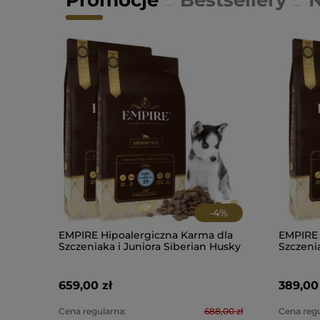
Promocje
Bestsellery
-
4
%
EMPIRE Hipoalergiczna Karma dla
EMPIRE 
Szczeniaka i Juniora Siberian Husky
Szczeni
24kg- PROMO PAKIET
12kg +
659,00 zł
389,00 
Cena regularna:
688,00 zł
Cena regu