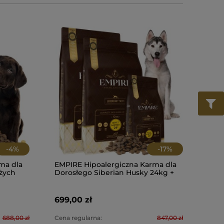
-
4
%
-
17
%
ma dla
EMPIRE Hipoalergiczna Karma dla
żych
Dorosłego Siberian Husky 24kg +
Monobiał
2kg PROMO PAKIET!
golden re
bez kurcz
699,00 zł
459,00 z
688,00 zł
Cena regularna:
847,00 zł