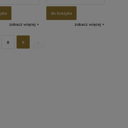
zyka
do koszyka
zobacz więcej
zobacz więcej
8
9
»