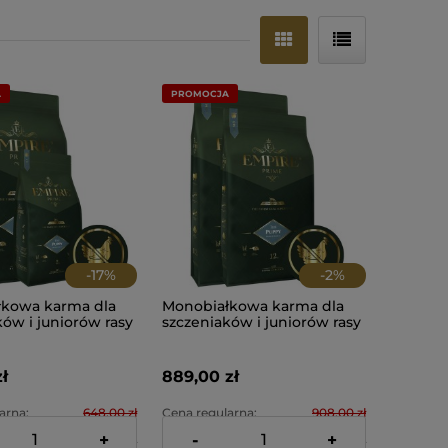
A
PROMOCJA
-
17
%
-
2
%
kowa karma dla
Monobiałkowa karma dla
ów i juniorów rasy
szczeniaków i juniorów rasy
ednie -
małe i średnie -
iczna - bez
hipoalergiczna - bez
 12+2kg Empire
kurczaka 2x12kg Empire
ł
889,00 zł
Prime
arna:
648,00 zł
Cena regularna:
908,00 zł
+
-
+
cena:
628,00 zł
Najniższa cena:
878,00 zł