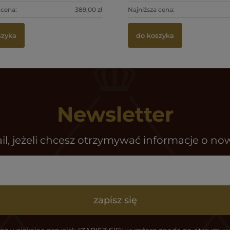
 cena:
389,00 zł
Najniższa cena:
szyka
do koszyka
Newsletter
il, jeżeli chcesz otrzymywać informacje o no
zapisz się