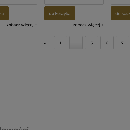
ka
do koszyka
do kos
zobacz więcej
zobacz więcej
«
1
...
5
6
7