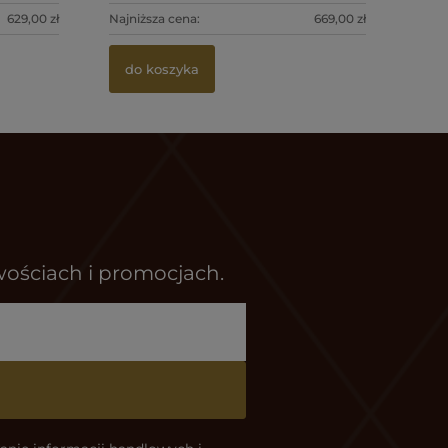
629,00 zł
Najniższa cena:
669,00 zł
do kosz
do koszyka
wościach i promocjach.