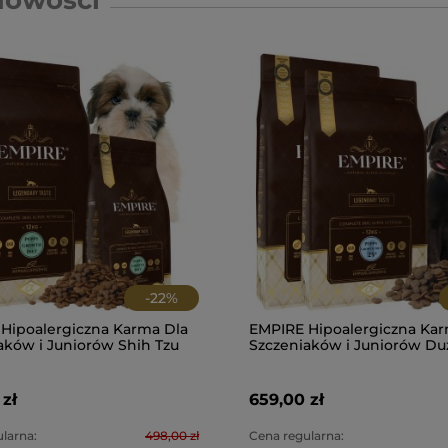
Nowości
-
22
%
Hipoalergiczna Karma Dla
EMPIRE Hipoalergiczna Kar
aków i Juniorów Shih Tzu
Szczeniaków i Juniorów Du
 2kg PROMO
Ras 24kg - PROMO PAKIET
zł
659,00 zł
larna:
498,00 zł
Cena regularna: