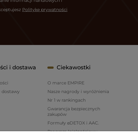
anie informacji handlowych i
kceptujesz
Politykę prywatności
ści i dostawa
Ciekawostki
ości
O marce EMPIRE
y dostawy
Nasze nagrody i wyróżnienia
Nr 1 w rankingach
Gwarancja bezpiecznych
zakupów
Formuły αDETOX i AAC.
Program lojalnościowy
EMPIRE CLUB