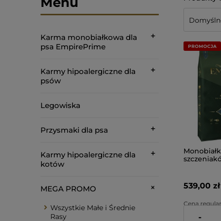
Menu
Karma monobiałkowa dla
psa EmpirePrime
PROMOCJA
Karmy hipoalergiczne dla
psów
Legowiska
Przysmaki dla psa
Monobiałk
Karmy hipoalergiczne dla
szczeniakó
kotów
duże - hip
kurczaka 
Prime
539,00 zł
MEGA PROMO
Cena regular
Wszystkie Małe i Średnie
Rasy
-
Najniższa ce