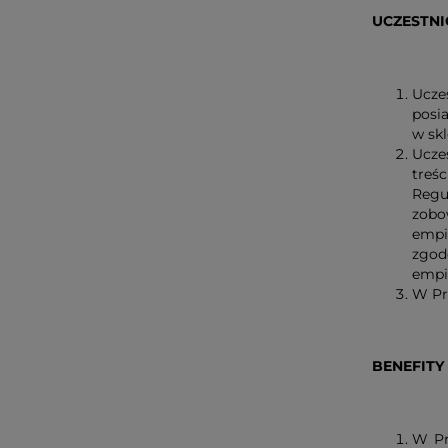
UCZESTN
Ucze
posi
w skl
Uczes
treś
Regu
zobo
empi
zgod
empi
W Pr
BENEFITY
W Pr