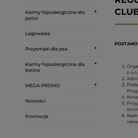
CLU
Karmy hipoalergiczne dla
psów
Legowiska
POSTANO
Przysmaki dla psa
Karmy hipoalergiczne dla
Orga
kotów
z o.o
Admi
Poda
MEGA PROMO
Prog
Nini
Nowości
Prog
stro
Nadz
Promocje
rekl