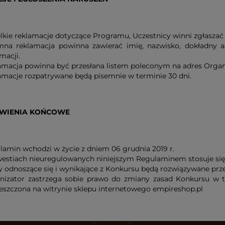
lkie reklamacje dotyczące Programu, Uczestnicy winni zgłaszać 
mna reklamacja powinna zawierać imię, nazwisko, dokładny ad
macji.
amacja powinna być przesłana listem poleconym na adres Organ
amacje rozpatrywane będą pisemnie w terminie 30 dni.
WIENIA KOŃCOWE
lamin wchodzi w życie z dniem 06 grudnia 2019 r.
estiach nieuregulowanych niniejszym Regulaminem stosuje się p
y odnoszące się i wynikające z Konkursu będą rozwiązywane prze
nizator zastrzega sobie prawo do zmiany zasad Konkursu w tr
eszczona na witrynie sklepu internetowego empireshop.pl