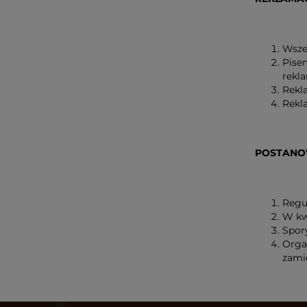
Wsze
Pise
rekla
Rekl
Rekl
POSTANO
Regu
W kw
Spor
Orga
zami