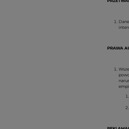
PRZETWA
Dane
inte
PRAWA A
Wsze
powo
naru
empir
REKLAMAC