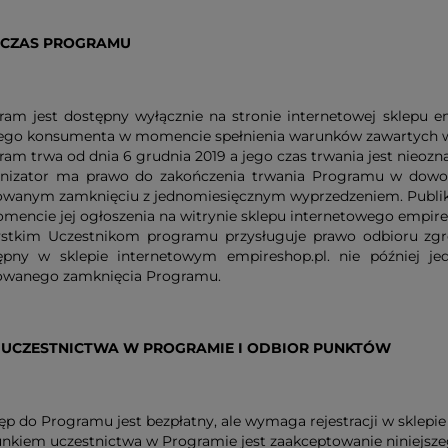
I CZAS PROGRAMU
ram jest dostępny wyłącznie na stronie internetowej sklepu e
ego konsumenta w momencie spełnienia warunków zawartych w 
am trwa od dnia 6 grudnia 2019 a jego czas trwania jest nieozn
nizator ma prawo do zakończenia trwania Programu w dow
owanym zamknięciu z jednomiesięcznym wyprzedzeniem. Publik
mencie jej ogłoszenia na witrynie sklepu internetowego empire
stkim Uczestnikom programu przysługuje prawo odbioru zg
ępny w sklepie internetowym empireshop.pl. nie później jed
owanego zamknięcia Programu.
 UCZESTNICTWA W PROGRAMIE I ODBIOR PUNKTÓW
ęp do Programu jest bezpłatny, ale wymaga rejestracji w sklep
nkiem uczestnictwa w Programie jest zaakceptowanie niniejsz