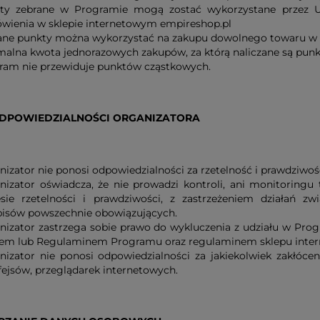
ty zebrane w Programie mogą zostać wykorzystane przez Uc
wienia w sklepie internetowym empireshop.pl
ane punkty można wykorzystać na zakupu dowolnego towaru w s
malna kwota jednorazowych zakupów, za którą naliczane są punkty
ram nie przewiduje punktów cząstkowych.
ODPOWIEDZIALNOŚCI ORGANIZATORA
nizator nie ponosi odpowiedzialności za rzetelność i prawdziw
nizator oświadcza, że nie prowadzi kontroli, ani monitoring
esie rzetelności i prawdziwości, z zastrzeżeniem działań 
pisów powszechnie obowiązujących.
nizator zastrzega sobie prawo do wykluczenia z udziału w Progr
em lub Regulaminem Programu oraz regulaminem sklepu inter
nizator nie ponosi odpowiedzialności za jakiekolwiek zakłócen
fejsów, przeglądarek internetowych.