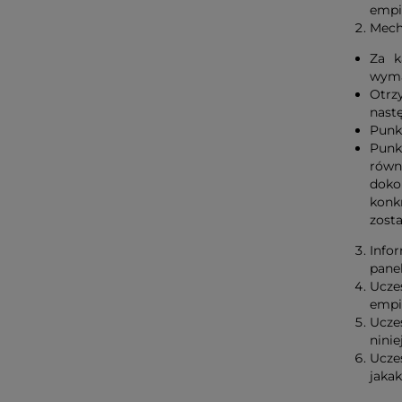
empi
Mech
Za k
wyma
Otrz
nastę
Punk
Punk
równ
doko
konk
zosta
Infor
panel
Ucze
empi
Ucze
nini
Ucze
jakak