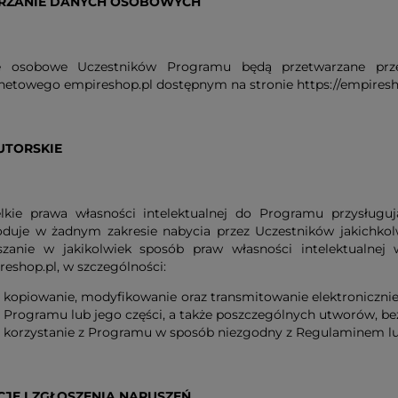
RZANIE DANYCH OSOBOWYCH
 osobowe Uczestników Programu będą przetwarzane prze
rnetowego empireshop.pl dostępnym na stronie https://empiresh
UTORSKIE
lkie prawa własności intelektualnej do Programu przysługu
duje w żadnym zakresie nabycia przez Uczestników jakichkolwi
szanie w jakikolwiek sposób praw własności intelektualnej
eshop.pl, w szczególności:
kopiowanie, modyfikowanie oraz transmitowanie elektroniczn
Programu lub jego części, a także poszczególnych utworów, be
korzystanie z Programu w sposób niezgodny z Regulaminem l
JE I ZGŁOSZENIA NARUSZEŃ