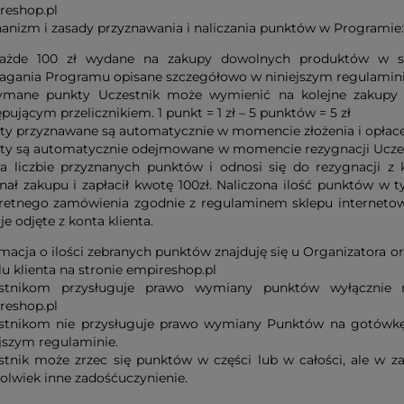
reshop.pl
anizm i zasady przyznawania i naliczania punktów w Programie:
ażde 100 zł wydane na zakupy dowolnych produktów w skle
gania Programu opisane szczegółowo w niniejszym regulamini
ymane punkty Uczestnik może wymienić na kolejne zakupy 
pującym przelicznikiem. 1 punkt = 1 zł – 5 punktów = 5 zł
ty przyznawane są automatycznie w momencie złożenia i opłace
ty są automatycznie odejmowane w momencie rezygnacji Uczes
a liczbie przyznanych punktów i odnosi się do rezygnacji z 
nał zakupu i zapłacił kwotę 100zł. Naliczona ilość punktów w 
retnego zamówienia zgodnie z regulaminem sklepu internetow
je odjęte z konta klienta.
macja o ilości zebranych punktów znajduję się u Organizatora o
u klienta na stronie empireshop.pl
stnikom przysługuje prawo wymiany punktów wyłącznie 
reshop.pl
stnikom nie przysługuje prawo wymiany Punktów na gotówkę
ejszym regulaminie.
stnik może zrzec się punktów w części lub w całości, ale w z
olwiek inne zadośćuczynienie.