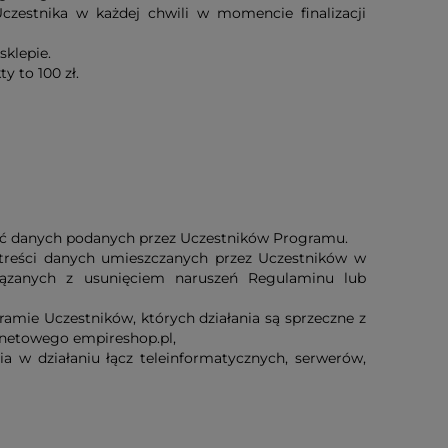
zestnika w każdej chwili w momencie finalizacji
klepie.
 to 100 zł.
ość danych podanych przez Uczestników Programu.
u treści danych umieszczanych przez Uczestników w
związanych z usunięciem naruszeń Regulaminu lub
amie Uczestników, których działania są sprzeczne z
netowego empireshop.pl,
ia w działaniu łącz teleinformatycznych, serwerów,