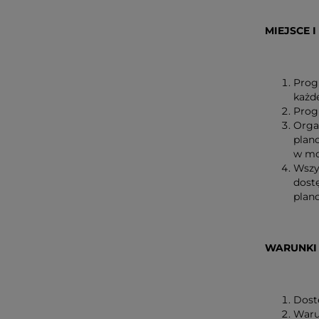
MIEJSCE 
Prog
każd
Progr
Orga
plan
w mo
Wszy
dost
plan
WARUNKI
Dost
Waru