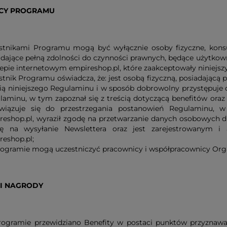
ICY PROGRAMU
stnikami Programu mogą być wyłącznie osoby fizyczne, konsu
adające pełną zdolności do czynności prawnych, będące użytkown
epie internetowym empireshop.pl, które zaakceptowały niniejszy 
tnik Programu oświadcza, że: jest osobą fizyczną, posiadającą 
cią niniejszego Regulaminu i w sposób dobrowolny przystępuje
laminu, w tym zapoznał się z treścią dotyczącą benefitów oraz 
wiązuje się do przestrzegania postanowień Regulaminu, 
reshop.pl, wyraził zgodę na przetwarzanie danych osobowych 
ę na wysyłanie Newslettera oraz jest zarejestrowanym i
reshop.pl;
ogramie mogą uczestniczyć pracownicy i współpracownicy Orga
 I NAGRODY
ogramie przewidziano Benefity w postaci punktów przyznaw