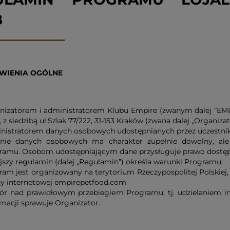
B
WIENIA OGÓLNE
nizatorem i administratorem Klubu Empire (zwanym dalej “EMP
., z siedzibą ul.Szlak 77/222, 31-153 Kraków (zwana dalej „Organiza
nistratorem danych osobowych udostępnianych przez uczestni
nie danych osobowych ma charakter zupełnie dowolny, ale 
ramu. Osobom udostępniającym dane przysługuje prawo dostępu 
ejszy regulamin (dalej „Regulamin”) określa warunki Programu.
ram jest organizowany na terytorium Rzeczypospolitej Polskiej
ny internetowej empirepetfood.com
ór nad prawidłowym przebiegiem Programu, tj. udzielaniem i
amacji sprawuje Organizator.