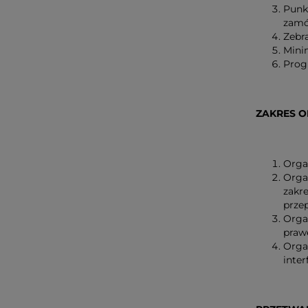
Punk
zamó
Zebr
Mini
Prog
ZAKRES 
Orga
Orga
zakr
prze
Orga
praw
Orga
inter