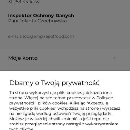
31-153 Kraków
Inspektor Ochrony Danych
Pani Jolanta Czechowska
e-mail:
iod@empirepetfood.com
Moje konto
Regulaminy
Dbamy o Twoją prywatność
Pomoc
Ta strona wykorzystuje pliki cookies jak każda inna
strona. Więcej na ten temat przeczytasz w
Polityce
prywatności i plików cookies
. Klikając "Akceptuję
Płatności i dostawa
wszystkie pliki cookies" wchodzisz na stronę i wyrażasz
na nie zgodę według ustawień Twojej przeglądarki.
Możesz je w każdej chwili zmienić, a jeśli tego nie
Ciekawostki
zrobisz przeglądanie strony nastąpi z wykorzystaniem
tych plików.