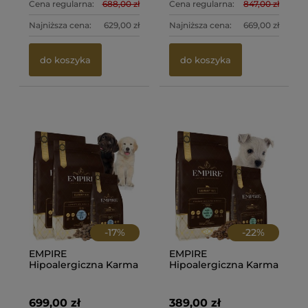
Cena regularna:
688,00 zł
Cena regularna:
847,00 zł
Najniższa cena:
629,00 zł
Najniższa cena:
669,00 zł
do koszyka
do koszyka
-
17
%
-
22
%
EMPIRE
EMPIRE
Hipoalergiczna Karma
Hipoalergiczna Karma
dla Szczeniaków i
dla Szczeniaków i
Juniorów Goldena i
Juniorów West'a 12kg
labrador Retrievera
+ 2kg PROMO
699,00 zł
389,00 zł