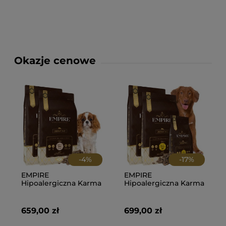
Okazje cenowe
-
4
%
-
17
%
EMPIRE
EMPIRE
Hipoalergiczna Karma
Hipoalergiczna Karma
dla Dorosłych Psów
Dla dorosłych Psów
Małych Ras 24kg-
Ras Dużych 24kg +
PROMO PAKIET
2kg PROMO PAKIET!
659,00 zł
699,00 zł