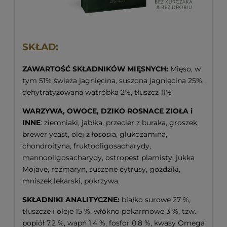
SKŁAD:
ZAWARTOŚĆ SKŁADNIKÓW MIĘSNYCH:
Mięso, w
tym 51% świeża jagnięcina, suszona jagnięcina 25%,
dehytratyzowana wątróbka 2%, tłuszcz 11%
WARZYWA, OWOCE, DZIKO ROSNACE ZIOŁA i
INNE
: ziemniaki, jabłka, przecier z buraka, groszek,
brewer yeast, olej z łososia, glukozamina,
chondroityna, fruktooligosacharydy,
mannooligosacharydy, ostropest plamisty, jukka
Mojave, rozmaryn, suszone cytrusy, goździki,
mniszek lekarski, pokrzywa.
SKŁADNIKI ANALITYCZNE:
białko surowe 27 %,
tłuszcze i oleje 15 %, włókno pokarmowe 3 %, tzw.
popiół 7,2 %, wapń 1,4 %, fosfor 0,8 %, kwasy Omega