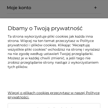
Moje konto
Regulaminy
Dbamy o Twoją prywatność
Pomoc
Ta strona wykorzystuje pliki cookies jak każda inna
strona. Więcej na ten temat przeczytasz w
Polityce
prywatności i plików cookies
. Klikając "Akceptuję
Płatności i dostawa
wszystkie pliki cookies" wchodzisz na stronę i wyrażasz
na nie zgodę według ustawień Twojej przeglądarki.
Możesz je w każdej chwili zmienić, a jeśli tego nie
Ciekawostki
zrobisz przeglądanie strony nastąpi z wykorzystaniem
tych plików.
BLOG
Więcej o plikach cookies przeczytasz w naszej Polityce
prywatności.