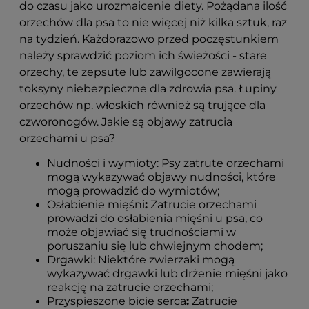
do czasu jako urozmaicenie diety. Pożądana ilość
orzechów dla psa to nie więcej niż kilka sztuk, raz
na tydzień. Każdorazowo przed poczęstunkiem
należy sprawdzić poziom ich świeżości - stare
orzechy, te zepsute lub zawilgocone zawierają
toksyny niebezpieczne dla zdrowia psa. Łupiny
orzechów np. włoskich również są trujące dla
czworonogów. Jakie są objawy zatrucia
orzechami u psa?
Nudności i wymioty: Psy zatrute orzechami
mogą wykazywać objawy nudności, które
mogą prowadzić do wymiotów;
Osłabienie mięśni
:
Zatrucie orzechami
prowadzi do osłabienia mięśni u psa, co
może objawiać się trudnościami w
poruszaniu się lub chwiejnym chodem;
Drgawki:
Niektóre zwierzaki mogą
wykazywać drgawki lub drżenie mięśni jako
reakcję na zatrucie orzechami;
Przyspieszone bicie serca
:
Zatrucie