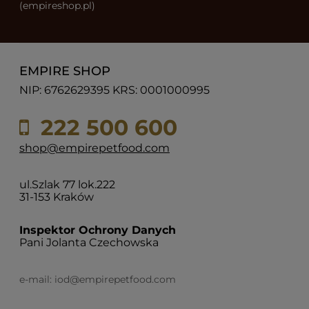
(empireshop.pl)
EMPIRE SHOP
NIP: 6762629395 KRS: 0001000995
222 500 600
shop@empirepetfood.com
ul.Szlak 77 lok.222
31-153 Kraków
Inspektor Ochrony Danych
Pani Jolanta Czechowska
e-mail:
iod@empirepetfood.com