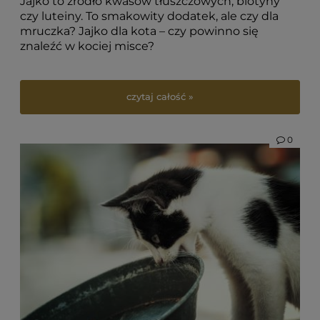
Jajko to źródło kwasów tłuszczowych, biotyny
czy luteiny. To smakowity dodatek, ale czy dla
mruczka? Jajko dla kota – czy powinno się
znaleźć w kociej misce?
czytaj całość »
0