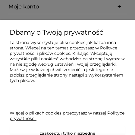
Moje konto
Regulaminy
Dbamy o Twoją prywatność
Pomoc
Ta strona wykorzystuje pliki cookies jak każda inna
strona. Więcej na ten temat przeczytasz w
Polityce
prywatności i plików cookies
. Klikając "Akceptuję
Płatności i dostawa
wszystkie pliki cookies" wchodzisz na stronę i wyrażasz
na nie zgodę według ustawień Twojej przeglądarki.
Możesz je w każdej chwili zmienić, a jeśli tego nie
Ciekawostki
zrobisz przeglądanie strony nastąpi z wykorzystaniem
tych plików.
BLOG
Więcej o plikach cookies przeczytasz w naszej Polityce
prywatności.
zaakceptuj tylko niezbędne